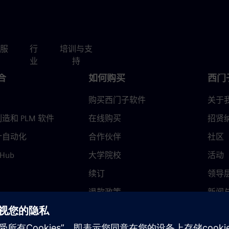
服
行
培训与支
业
持
合
如何购买
西门
购买西门子软件
关于
造和 PLM 软件
在线购买
招贤
计自动化
合作伙伴
社区
 Hub
大学院校
活动
续订
领导
退款政策
新闻
信任