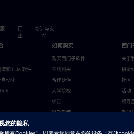
服
行
培训与支
业
持
合
如何购买
西门
购买西门子软件
关于
造和 PLM 软件
在线购买
招贤
计自动化
合作伙伴
社区
 Hub
大学院校
活动
续订
领导
退款政策
新闻
信任