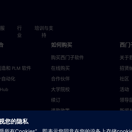
服
行
培训与支
业
持
合
如何购买
西门
购买西门子软件
关于
造和 PLM 软件
在线购买
招贤
计自动化
合作伙伴
社区
 Hub
大学院校
活动
续订
领导
退款政策
新闻
信任