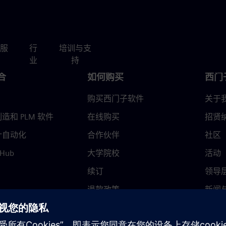
服
行
培训与支
业
持
合
如何购买
西门
购买西门子软件
关于
造和 PLM 软件
在线购买
招贤
计自动化
合作伙伴
社区
 Hub
大学院校
活动
续订
领导
退款政策
新闻
信任