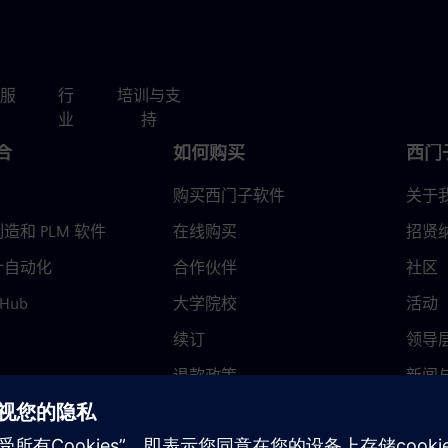
服
行
培训与支
业
持
合
如何购买
西门
购买西门子软件
关于
造和 PLM 软件
在线购买
招贤
计自动化
合作伙伴
社区
 Hub
大学院校
活动
续订
领导
退款政策
新闻
信任