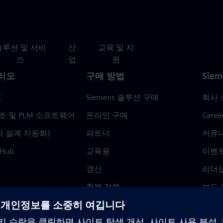
솔루션 및 서비
산
교육 및 지
스
업
원
리오
구매 방법
Siem
드
Siemens 솔루션 구매
회사 
조 및 PLM 소프트웨어
온라인 구매
Caree
자 설계 자동화)
파트너
커뮤
 Hub
교육용
이벤
갱신
리더
환불 정책
보도 
Trust