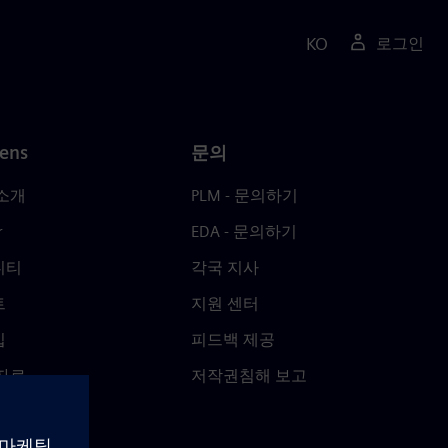
KO
로그인
ens
문의
소개
PLM - 문의하기
r
EDA - 문의하기
니티
각국 지사
트
지원 센터
십
피드백 제공
자료
저작권침해 보고
 Center