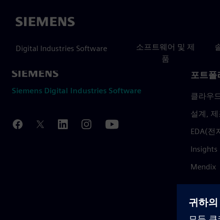
Siemens
소프트웨어 및 제
Digital Industries Software
품
포트폴
Siemens Digital Industries Software
클라우
설계, 제
EDA(전
Insights
Mendix