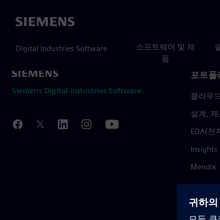
Siemens
소프트웨어 및 제
Digital Industries Software
품
포트폴
Siemens Digital Industries Software
클라우
설계, 제
EDA(전
Insights
Mendix