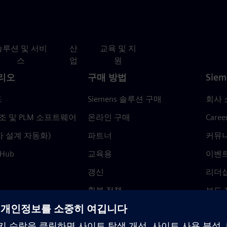
솔루션 및 서비
산
교육 및 지
스
업
원
리오
구매 방법
Siem
드
Siemens 솔루션 구매
회사 
조 및 PLM 소프트웨어
온라인 구매
Caree
자 설계 자동화)
파트너
커뮤
 Hub
교육용
이벤
갱신
리더
환불 정책
보도 
Trust