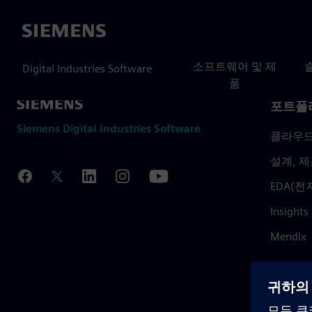
Siemens
소프트웨어 및 제
Digital Industries Software
품
포트폴
Siemens Digital Industries Software
클라우
설계, 제
EDA(전
Insights
Mendix