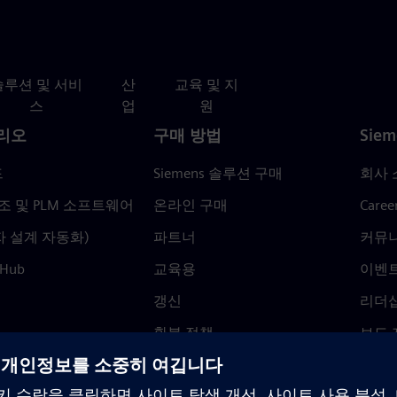
솔루션 및 서비
산
교육 및 지
스
업
원
리오
구매 방법
Siem
드
Siemens 솔루션 구매
회사 
조 및 PLM 소프트웨어
온라인 구매
Caree
자 설계 자동화)
파트너
커뮤
 Hub
교육용
이벤
갱신
리더
환불 정책
보도 
Trust