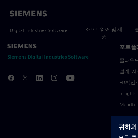
Siemens
소프트웨어 및 제
Digital Industries Software
품
포트폴
Siemens Digital Industries Software
클라우
설계, 제
EDA(전
Insights
Mendix