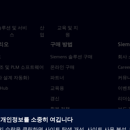
솔루션 및 서비
산
교육 및 지
스
업
원
리오
구매 방법
Siem
드
Siemens 솔루션 구매
회사 
조 및 PLM 소프트웨어
온라인 구매
Caree
자 설계 자동화)
파트너
커뮤
 Hub
교육용
이벤
갱신
리더
환불 정책
보도 
Trust