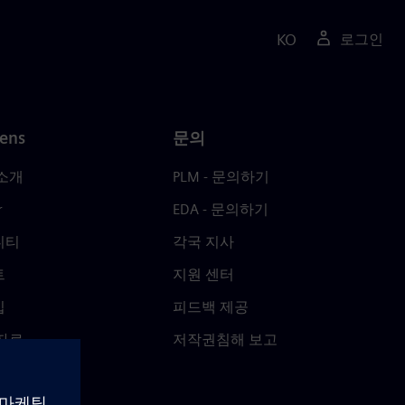
KO
로그인
ens
문의
소개
PLM - 문의하기
r
EDA - 문의하기
니티
각국 지사
트
지원 센터
십
피드백 제공
자료
저작권침해 보고
 Center