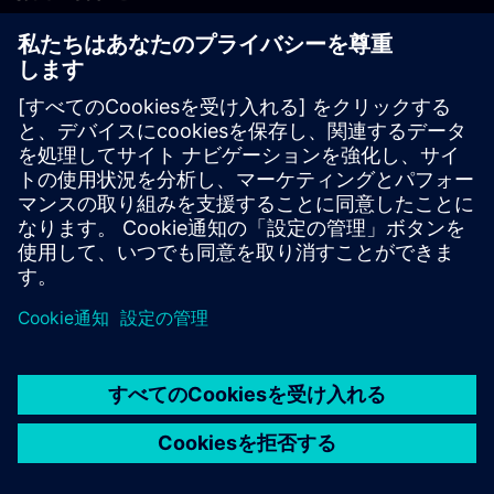
PLM製品のお問い合わせ
EDA製品のお問い合わせ
世界各地の事業拠点
サポート・センター
ご意見・ご要望
違法コピーの連絡先
© Siemens
2026
利用条件
プライバシーポリシー
Cookieについて
デジ
タル・ミレニアム著作権法 (DMCA)
内部通報