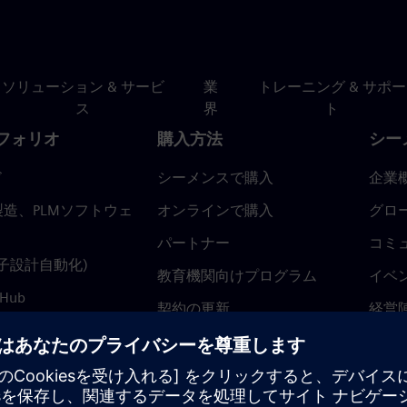
ソリューション & サービ
業
トレーニング & サポー
ス
界
ト
フォリオ
購入方法
シー
ド
シーメンスで購入
企業
造、PLMソフトウェ
オンラインで購入
グロ
パートナー
コミ
(電子設計自動化)
教育機関向けプログラム
イベ
 Hub
契約の更新
経営
返金ポリシー
ニュ
トラ
ティ