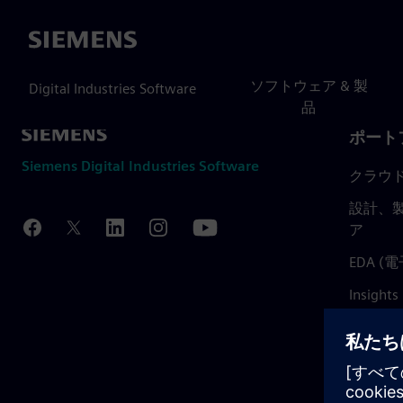
Siemens
ソフトウェア & 製
Digital Industries Software
品
ポート
Siemens Digital Industries Software
クラウ
設計、製
ア
EDA 
Insights
Mendix