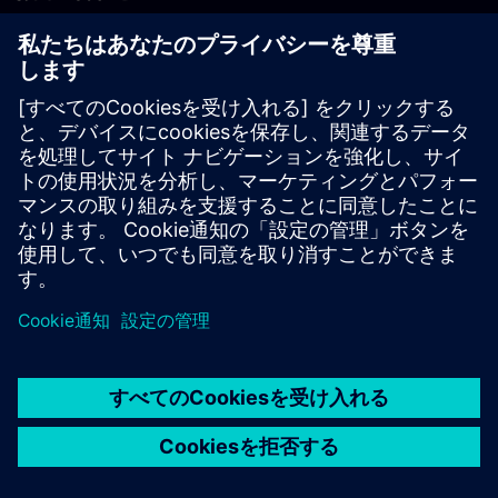
PLM製品のお問い合わせ
EDA製品のお問い合わせ
世界各地の事業拠点
サポート・センター
ご意見・ご要望
違法コピーの連絡先
© Siemens
2026
利用条件
プライバシーポリシー
Cookieについて
デジ
タル・ミレニアム著作権法 (DMCA)
内部通報