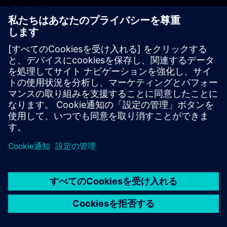
PLM製品のお問い合わせ
EDA製品のお問い合わせ
世界各地の事業拠点
サポート・センター
ご意見・ご要望
違法コピーの連絡先
© Siemens
2026
利用条件
プライバシーポリシー
Cookieについて
デジ
タル・ミレニアム著作権法 (DMCA)
内部通報