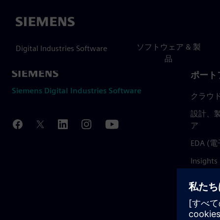
Siemens
ソフトウェア & 製
Digital Industries Software
品
ポート
Siemens Digital Industries Software
クラウ
設計、製
ア
EDA 
Insights
Mendix