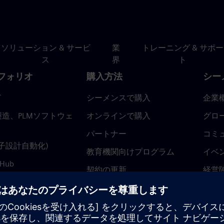
ソリューション & サービ
業
トレーニング & サポー
ス
界
ト
フォリオ
購入方法
シー
ド
シーメンスで購入
企業
造、PLMソフトウェ
オンラインで購入
グロ
パートナー
コミ
(電子設計自動化)
教育機関向けプログラム
イベ
 Hub
契約の更新
経営
返金ポリシー
ニュ
トラ
ティ