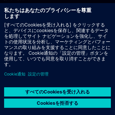
PLM製品のお問い合わせ
EDA製品のお問い合わせ
世界各地の事業拠点
サポート・センター
ご意見・ご要望
違法コピーの連絡先
© Siemens
2026
利用条件
プライバシーポリシー
Cookieについて
デジ
タル・ミレニアム著作権法 (DMCA)
内部通報