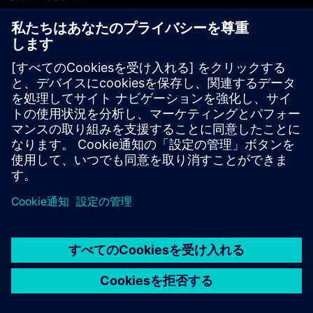
PLM製品のお問い合わせ
EDA製品のお問い合わせ
世界各地の事業拠点
サポート・センター
ご意見・ご要望
違法コピーの連絡先
© Siemens
2026
利用条件
プライバシーポリシー
Cookieについて
デジ
タル・ミレニアム著作権法 (DMCA)
内部通報