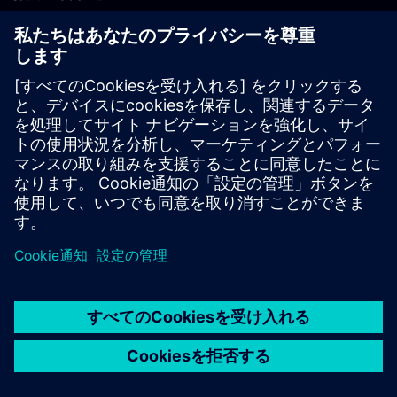
PLM製品のお問い合わせ
EDA製品のお問い合わせ
世界各地の事業拠点
サポート・センター
ご意見・ご要望
違法コピーの連絡先
© Siemens
2026
利用条件
プライバシーポリシー
Cookieについて
デジ
タル・ミレニアム著作権法 (DMCA)
内部通報