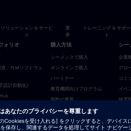
ソリューション & サービ
業
トレーニング & サポー
ス
界
ト
フォリオ
購入方法
シー
ド
シーメンスで購入
企業
造、PLMソフトウェ
オンラインで購入
グロ
パートナー
コミ
(電子設計自動化)
教育機関向けプログラム
イベ
 Hub
契約の更新
経営
返金ポリシー
ニュ
トラ
ティ