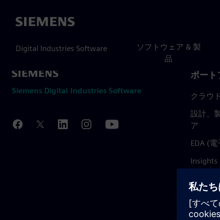
Siemens
ソフトウェア & 製
Digital Industries Software
品
ポート
Siemens Digital Industries Software
クラウ
設計、製
ア
EDA 
Insights
Mendix