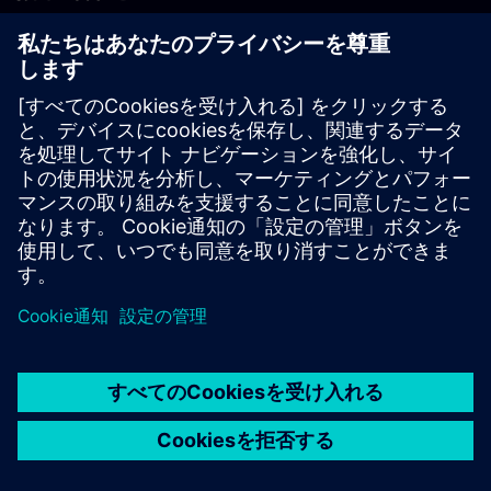
PLM製品のお問い合わせ
EDA製品のお問い合わせ
世界各地の事業拠点
サポート・センター
ご意見・ご要望
違法コピーの連絡先
© Siemens
2026
利用条件
プライバシーポリシー
Cookieについて
デジ
タル・ミレニアム著作権法 (DMCA)
内部通報