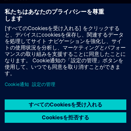
PLM製品のお問い合わせ
EDA製品のお問い合わせ
世界各地の事業拠点
サポート・センター
ご意見・ご要望
違法コピーの連絡先
© Siemens
2026
利用条件
プライバシーポリシー
Cookieについて
デジ
タル・ミレニアム著作権法 (DMCA)
内部通報