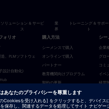
ソリューション & サービ
業
トレーニング & サポー
ス
界
ト
フォリオ
購入方法
シー
ド
シーメンスで購入
企業
造、PLMソフトウェ
オンラインで購入
グロ
パートナー
コミ
(電子設計自動化)
教育機関向けプログラム
イベ
 Hub
契約の更新
経営
返金ポリシー
ニュ
トラ
ティ