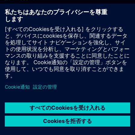
PLM製品のお問い合わせ
EDA製品のお問い合わせ
世界各地の事業拠点
サポート・センター
ご意見・ご要望
違法コピーの連絡先
© Siemens
2026
利用条件
プライバシーポリシー
Cookieについて
デジ
タル・ミレニアム著作権法 (DMCA)
内部通報