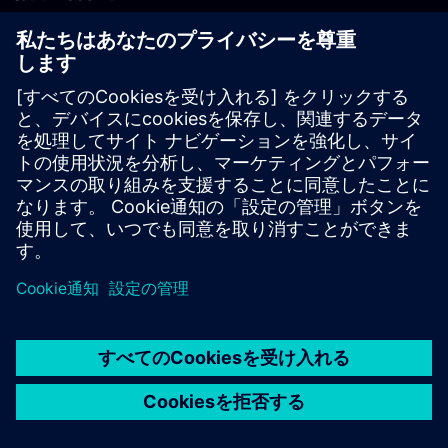
PLM製品のお問い合わせ
EDA製品のお問い合わせ
世界各地の事業拠点
サポート・センター
ご意見・ご要望
違法コピーの連絡先
© Siemens
2026
利用条件
プライバシーポリシー
Cookieについて
デジ
タル・ミレニアム著作権法 (DMCA)
内部通報