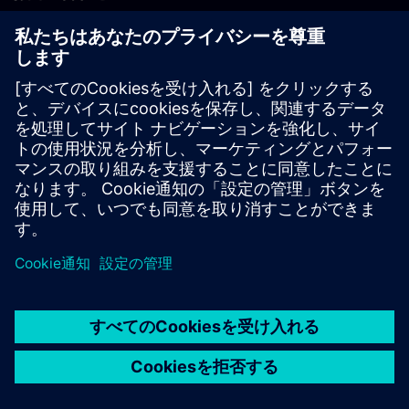
PLM製品のお問い合わせ
EDA製品のお問い合わせ
世界各地の事業拠点
サポート・センター
ご意見・ご要望
違法コピーの連絡先
© Siemens
2026
利用条件
プライバシーポリシー
Cookieについて
デジ
タル・ミレニアム著作権法 (DMCA)
内部通報