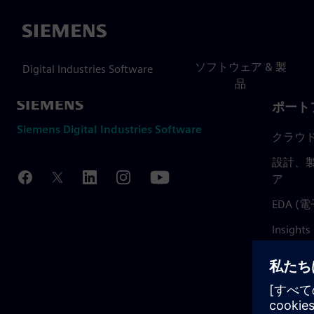
Siemens
ソフトウェア & 製
Digital Industries Software
品
ポート
Siemens Digital Industries Software
クラウ
設計、製
ア
EDA 
Insights
Mendix