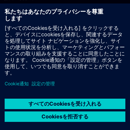
PLM製品のお問い合わせ
EDA製品のお問い合わせ
世界各地の事業拠点
サポート・センター
ご意見・ご要望
違法コピーの連絡先
© Siemens
2026
利用条件
プライバシーポリシー
Cookieについて
デジ
タル・ミレニアム著作権法 (DMCA)
内部通報