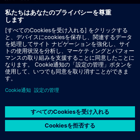
PLM製品のお問い合わせ
EDA製品のお問い合わせ
世界各地の事業拠点
サポート・センター
ご意見・ご要望
違法コピーの連絡先
© Siemens
2026
利用条件
プライバシーポリシー
Cookieについて
デジ
タル・ミレニアム著作権法 (DMCA)
内部通報