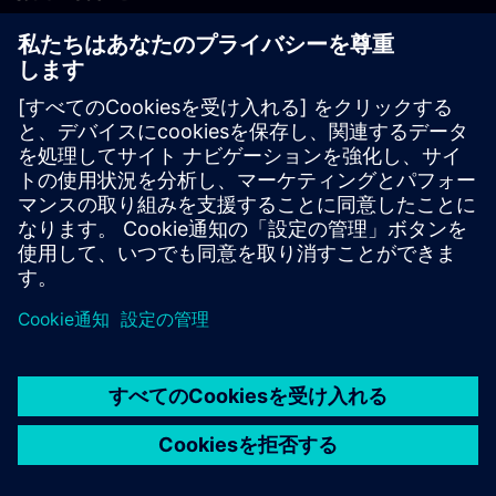
PLM製品のお問い合わせ
EDA製品のお問い合わせ
世界各地の事業拠点
サポート・センター
ご意見・ご要望
違法コピーの連絡先
© Siemens
2026
利用条件
プライバシーポリシー
Cookieについて
デジ
タル・ミレニアム著作権法 (DMCA)
内部通報