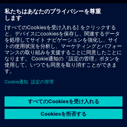
PLM製品のお問い合わせ
EDA製品のお問い合わせ
世界各地の事業拠点
サポート・センター
ご意見・ご要望
違法コピーの連絡先
© Siemens
2026
利用条件
プライバシーポリシー
Cookieについて
デジ
タル・ミレニアム著作権法 (DMCA)
内部通報