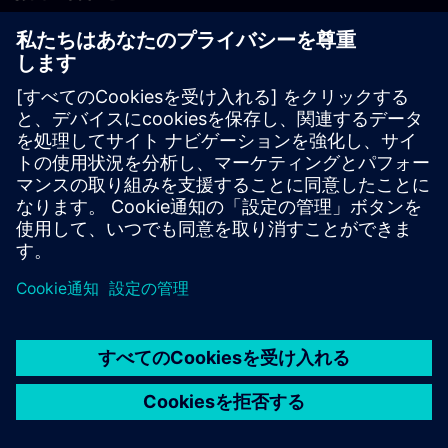
PLM製品のお問い合わせ
EDA製品のお問い合わせ
世界各地の事業拠点
サポート・センター
ご意見・ご要望
違法コピーの連絡先
© Siemens
2026
利用条件
プライバシーポリシー
Cookieについて
デジ
タル・ミレニアム著作権法 (DMCA)
内部通報