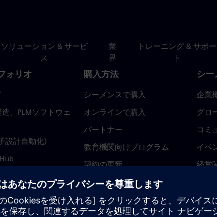
ソリューション & サービ
業
トレーニング & サポー
ス
界
ト
フォリオ
購入方法
シー
ド
シーメンスで購入
企業
造、PLMソフトウェ
オンラインで購入
グロ
パートナー
コミ
(電子設計自動化)
教育機関向けプログラム
イベ
 Hub
契約の更新
経営
返金ポリシー
ニュ
トラ
ティ