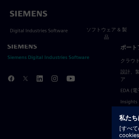
Siemens
ソフトウェア & 製
Digital Industries Software
品
ポート
Siemens Digital Industries Software
クラウ
設計、製
ア
EDA 
Insights
Mendix