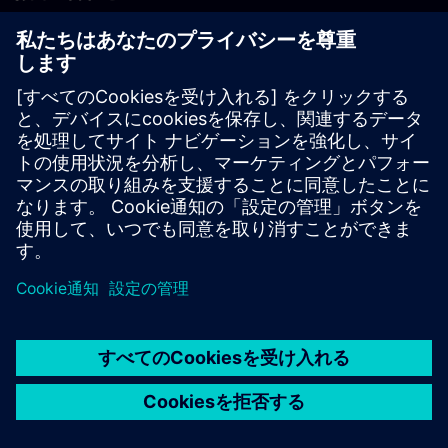
PLM製品のお問い合わせ
EDA製品のお問い合わせ
世界各地の事業拠点
サポート・センター
ご意見・ご要望
違法コピーの連絡先
© Siemens
2026
利用条件
プライバシーポリシー
Cookieについて
デジ
タル・ミレニアム著作権法 (DMCA)
内部通報