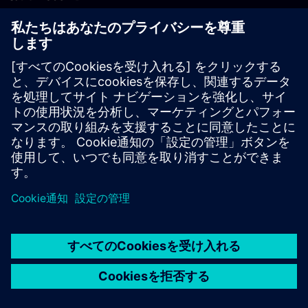
PLM製品のお問い合わせ
EDA製品のお問い合わせ
世界各地の事業拠点
サポート・センター
ご意見・ご要望
違法コピーの連絡先
© Siemens
2026
利用条件
プライバシーポリシー
Cookieについて
デジ
タル・ミレニアム著作権法 (DMCA)
内部通報