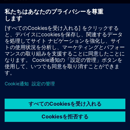
PLM製品のお問い合わせ
EDA製品のお問い合わせ
世界各地の事業拠点
サポート・センター
ご意見・ご要望
違法コピーの連絡先
© Siemens
2026
利用条件
プライバシーポリシー
Cookieについて
デジ
タル・ミレニアム著作権法 (DMCA)
内部通報