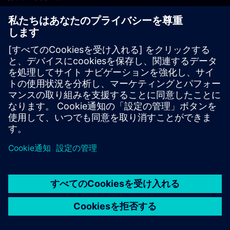
PLM製品のお問い合わせ
EDA製品のお問い合わせ
世界各地の事業拠点
サポート・センター
ご意見・ご要望
違法コピーの連絡先
© Siemens
2026
利用条件
プライバシーポリシー
Cookieについて
デジ
タル・ミレニアム著作権法 (DMCA)
内部通報