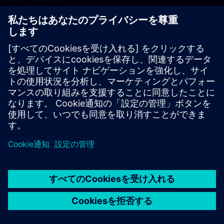
PLM製品のお問い合わせ
EDA製品のお問い合わせ
世界各地の事業拠点
サポート・センター
ご意見・ご要望
違法コピーの連絡先
© Siemens
2026
利用条件
プライバシーポリシー
Cookieについて
デジ
タル・ミレニアム著作権法 (DMCA)
内部通報