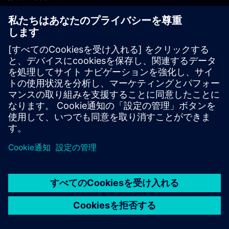
PLM製品のお問い合わせ
EDA製品のお問い合わせ
世界各地の事業拠点
サポート・センター
ご意見・ご要望
違法コピーの連絡先
© Siemens
2026
利用条件
プライバシーポリシー
Cookieについて
デジ
タル・ミレニアム著作権法 (DMCA)
内部通報