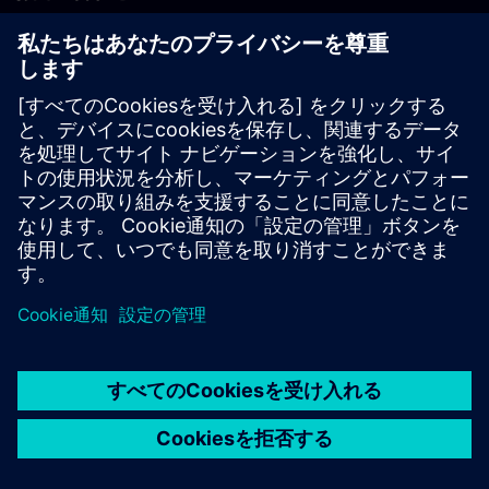
PLM製品のお問い合わせ
EDA製品のお問い合わせ
世界各地の事業拠点
サポート・センター
ご意見・ご要望
違法コピーの連絡先
© Siemens
2026
利用条件
プライバシーポリシー
Cookieについて
デジ
タル・ミレニアム著作権法 (DMCA)
内部通報