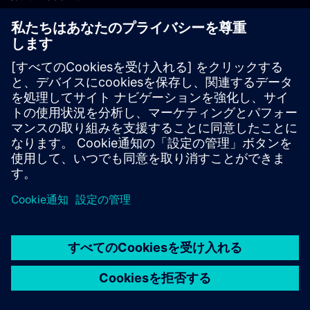
PLM製品のお問い合わせ
EDA製品のお問い合わせ
世界各地の事業拠点
サポート・センター
ご意見・ご要望
違法コピーの連絡先
© Siemens
2026
利用条件
プライバシーポリシー
Cookieについて
デジ
タル・ミレニアム著作権法 (DMCA)
内部通報