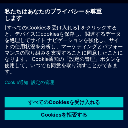
PLM製品のお問い合わせ
EDA製品のお問い合わせ
世界各地の事業拠点
サポート・センター
ご意見・ご要望
違法コピーの連絡先
© Siemens
2026
利用条件
プライバシーポリシー
Cookieについて
デジ
タル・ミレニアム著作権法 (DMCA)
内部通報