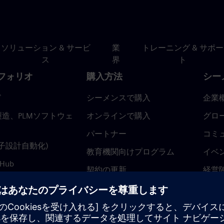
ソリューション & サービ
業
トレーニング & サポー
ス
界
ト
フォリオ
購入方法
シー
ド
シーメンスで購入
企業
造、PLMソフトウェ
オンラインで購入
グロ
パートナー
コミ
(電子設計自動化)
教育機関向けプログラム
イベ
 Hub
契約の更新
経営
返金ポリシー
ニュ
トラ
ティ