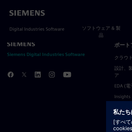
Siemens
ソフトウェア & 製
Digital Industries Software
品
ポート
Siemens Digital Industries Software
クラウ
設計、製
ア
EDA 
Insights
Mendix