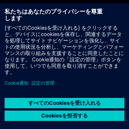
PLM製品のお問い合わせ
EDA製品のお問い合わせ
世界各地の事業拠点
サポート・センター
ご意見・ご要望
違法コピーの連絡先
© Siemens
2026
利用条件
プライバシーポリシー
Cookieについて
デジ
タル・ミレニアム著作権法 (DMCA)
内部通報