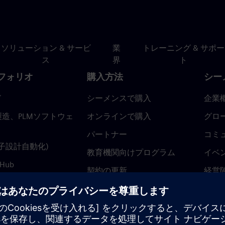
ソリューション & サービ
業
トレーニング & サポー
ス
界
ト
フォリオ
購入方法
シー
ド
シーメンスで購入
企業
造、PLMソフトウェ
オンラインで購入
グロ
パートナー
コミ
(電子設計自動化)
教育機関向けプログラム
イベ
 Hub
契約の更新
経営
返金ポリシー
ニュ
トラ
ティ