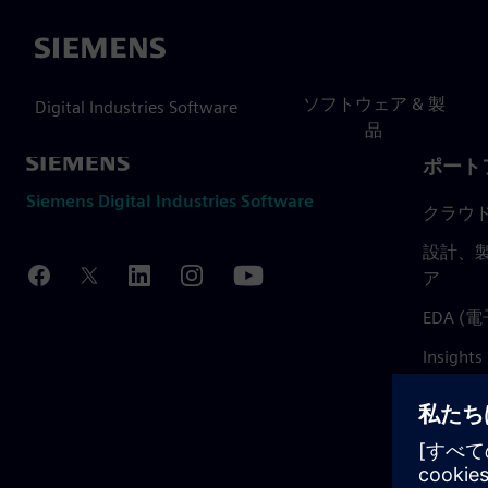
Siemens
ソフトウェア & 製
Digital Industries Software
品
ポート
Siemens Digital Industries Software
クラウ
設計、製
ア
EDA 
Insights
Mendix