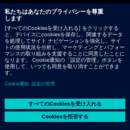
PLM製品のお問い合わせ
EDA製品のお問い合わせ
世界各地の事業拠点
サポート・センター
ご意見・ご要望
違法コピーの連絡先
© Siemens
2026
利用条件
プライバシーポリシー
Cookieについて
デジ
タル・ミレニアム著作権法 (DMCA)
内部通報