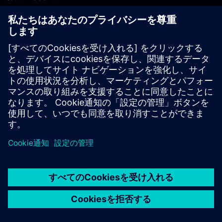
PLM製品のお問い合わせ
EDA製品のお問い合わせ
世界各地の事業拠点
サポート・センター
ご意見・ご要望
違法コピーの連絡先
© Siemens
2026
利用条件
プライバシーポリシー
Cookieについて
デジ
タル・ミレニアム著作権法 (DMCA)
内部通報