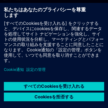
PLM製品のお問い合わせ
EDA製品のお問い合わせ
世界各地の事業拠点
サポート・センター
ご意見・ご要望
違法コピーの連絡先
© Siemens
2026
利用条件
プライバシーポリシー
Cookieについて
デジ
タル・ミレニアム著作権法 (DMCA)
内部通報