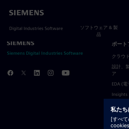
Siemens
ソフトウェア & 製
Digital Industries Software
品
ポート
Siemens Digital Industries Software
クラウ
設計、製
ア
EDA 
Insights
Mendix