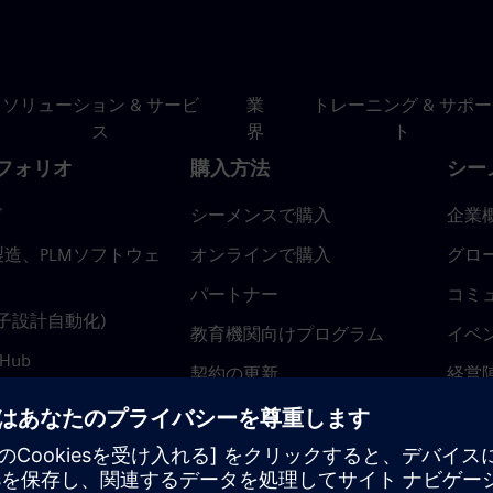
ソリューション & サービ
業
トレーニング & サポー
ス
界
ト
フォリオ
購入方法
シー
ド
シーメンスで購入
企業
造、PLMソフトウェ
オンラインで購入
グロ
パートナー
コミ
(電子設計自動化)
教育機関向けプログラム
イベ
 Hub
契約の更新
経営
返金ポリシー
ニュ
トラ
ティ