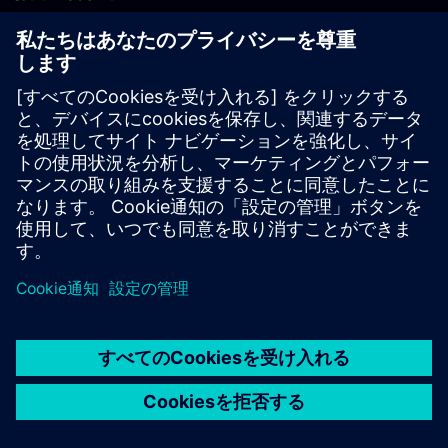
PLM製品のお問い合わせ
EDA製品のお問い合わせ
世界各地の事業拠点
サポート・センター
ご意見・ご要望
違法コピーの連絡先
© Siemens
2026
利用条件
プライバシーポリシー
Cookieについて
デジ
タル・ミレニアム著作権法 (DMCA)
内部通報