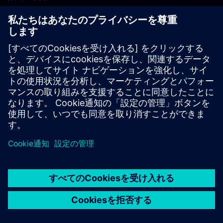
PLM製品のお問い合わせ
EDA製品のお問い合わせ
世界各地の事業拠点
サポート・センター
ご意見・ご要望
違法コピーの連絡先
© Siemens
2026
利用条件
プライバシーポリシー
Cookieについて
デジ
タル・ミレニアム著作権法 (DMCA)
内部通報