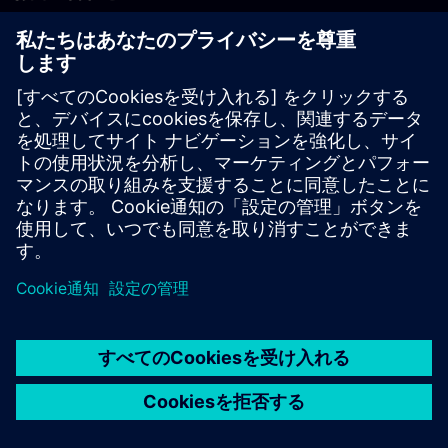
PLM製品のお問い合わせ
EDA製品のお問い合わせ
世界各地の事業拠点
サポート・センター
ご意見・ご要望
違法コピーの連絡先
© Siemens
2026
利用条件
プライバシーポリシー
Cookieについて
デジ
タル・ミレニアム著作権法 (DMCA)
内部通報